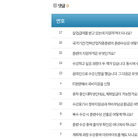
댓글
0
번호
실업급여를 받고 있는데 지원자격이 되나요?
17
국가기간/전략산업직종훈련의 훈련수당은 어떻게
16
훈련의 지원자격은 무엇인가요?
15
수강하고 싶은 과정이 두 개가 있습니다. 동시에
14
온라인으로 수강신청을 했습니다. 그 다음은 무
13
IT관련해서 국비지원을 신청
»
휴학 중인 대학생인데요, 계좌발급이 가능한가요
11
수강포기시 정부지원금과 자비부담금 환급은 어
10
복수 수강 시 훈련수당 산출은 어떻게 하나요?
9
훈련 수강 중에 출석부 확인은 어디에서 하나요?
8
계좌제 과정 수강중에 아르바이트를 해도 되나요
7