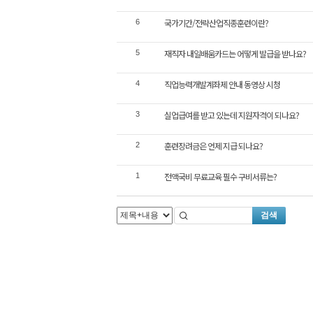
국가기간/전략산업직종훈련이란?
6
재직자 내일배움카드는 어떻게 발급을 받나요?
5
직업능력개발계좌제 안내 동영상 시청
4
실업급여를 받고 있는데 지원자격이 되나요?
3
훈련장려금은 언제 지급 되나요?
2
전액국비 무료교육 필수 구비서류는?
1
검색