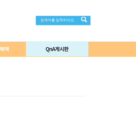
 혜택
QnA게시판